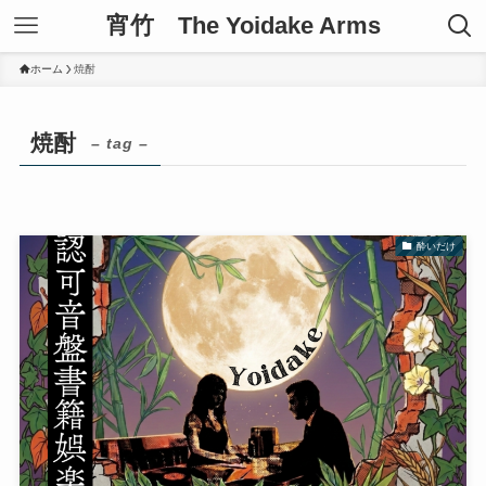
宵竹 The Yoidake Arms
ホーム
焼酎
焼酎
– tag –
酔いだけ