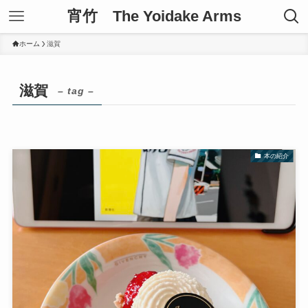
宵竹 The Yoidake Arms
ホーム
滋賀
滋賀
– tag –
本の紹介